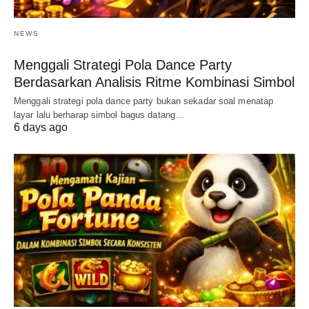
NEWS
Menggali Strategi Pola Dance Party
Berdasarkan Analisis Ritme Kombinasi Simbol
Menggali strategi pola dance party bukan sekadar soal menatap
layar lalu berharap simbol bagus datang…
6 days ago