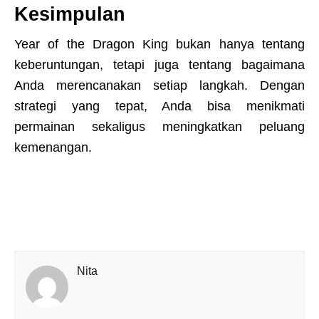
Kesimpulan
Year of the Dragon King bukan hanya tentang
keberuntungan, tetapi juga tentang bagaimana
Anda merencanakan setiap langkah. Dengan
strategi yang tepat, Anda bisa menikmati
permainan sekaligus meningkatkan peluang
kemenangan.
Nita