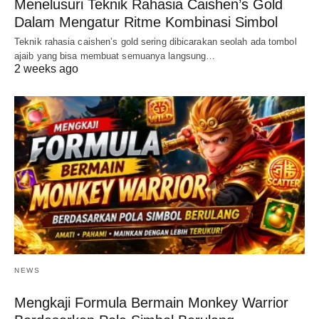
Menelusuri Teknik Rahasia Caishen’s Gold
Dalam Mengatur Ritme Kombinasi Simbol
Teknik rahasia caishen’s gold sering dibicarakan seolah ada tombol
ajaib yang bisa membuat semuanya langsung…
2 weeks ago
NEWS
Mengkaji Formula Bermain Monkey Warrior