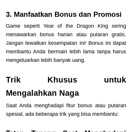
3.
Manfaatkan Bonus dan Promosi
Game seperti Year of the Dragon King sering
menawarkan bonus harian atau putaran gratis.
Jangan lewatkan kesempatan ini! Bonus ini dapat
membantu Anda bermain lebih lama tanpa harus
mengeluarkan lebih banyak uang.
Trik Khusus untuk
Mengalahkan Naga
Saat Anda menghadapi fitur bonus atau putaran
spesial, ada beberapa trik yang bisa membantu: