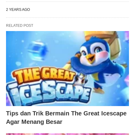
2 YEARS AGO
RELATED POST
Tips dan Trik Bermain The Great Icescape
Agar Menang Besar