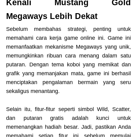
Kenali Mustang Gold
Megaways Lebih Dekat
Sebelum membahas strategi, penting untuk
memahami cara kerja game online ini. Game ini
memanfaatkan mekanisme Megaways yang unik,
memungkinkan ribuan cara menang dalam satu
putaran. Dengan tema koboi yang memikat dan
grafik yang memanjakan mata, game ini berhasil
menciptakan pengalaman bermain yang seru
sekaligus menantang.
Selain itu, fitur-fitur seperti simbol Wild, Scatter,
dan putaran gratis adalah kunci untuk
memenangkan hadiah besar. Jadi, pastikan Anda
memahami setiap fitur ini sebelum memulai