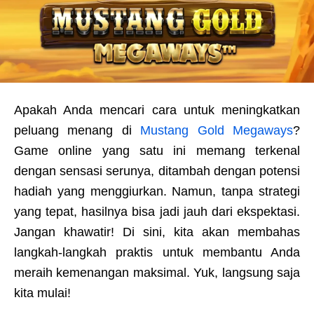
Apakah Anda mencari cara untuk meningkatkan
peluang menang di
Mustang Gold Megaways
?
Game online yang satu ini memang terkenal
dengan sensasi serunya, ditambah dengan potensi
hadiah yang menggiurkan. Namun, tanpa strategi
yang tepat, hasilnya bisa jadi jauh dari ekspektasi.
Jangan khawatir! Di sini, kita akan membahas
langkah-langkah praktis untuk membantu Anda
meraih kemenangan maksimal. Yuk, langsung saja
kita mulai!