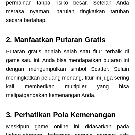
permainan tanpa risiko besar. Setelah Anda
merasa nyaman, barulah tingkatkan taruhan
secara bertahap.
2. Manfaatkan Putaran Gratis
Putaran gratis adalah salah satu fitur terbaik di
game satu ini. Anda bisa mendapatkan putaran ini
dengan mengumpulkan simbol Scatter. Selain
meningkatkan peluang menang, fitur ini juga sering
kali memberikan multiplier yang bisa
melipatgandakan kemenangan Anda.
3. Perhatikan Pola Kemenangan
Meskipun game online ini didasarkan pada