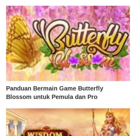
Panduan Bermain Game Butterfly
Blossom untuk Pemula dan Pro