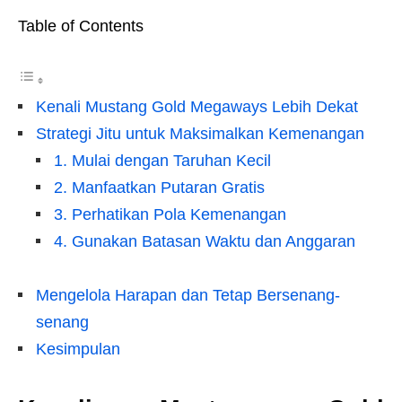
Table of Contents
Kenali Mustang Gold Megaways Lebih Dekat
Strategi Jitu untuk Maksimalkan Kemenangan
1. Mulai dengan Taruhan Kecil
2. Manfaatkan Putaran Gratis
3. Perhatikan Pola Kemenangan
4. Gunakan Batasan Waktu dan Anggaran
Mengelola Harapan dan Tetap Bersenang-
senang
Kesimpulan