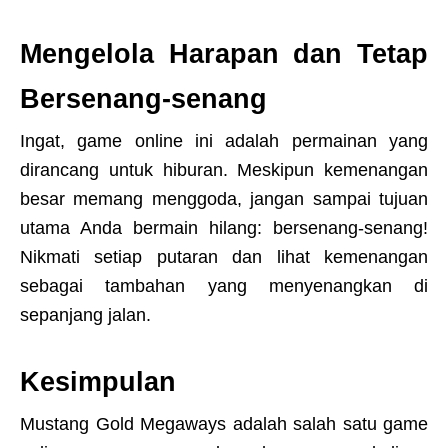
Mengelola Harapan dan Tetap
Bersenang-senang
Ingat, game online ini adalah permainan yang
dirancang untuk hiburan. Meskipun kemenangan
besar memang menggoda, jangan sampai tujuan
utama Anda bermain hilang: bersenang-senang!
Nikmati setiap putaran dan lihat kemenangan
sebagai tambahan yang menyenangkan di
sepanjang jalan.
Kesimpulan
Mustang Gold Megaways adalah salah satu game