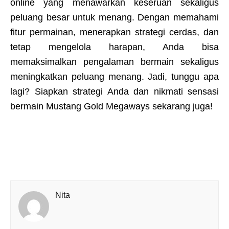
online yang menawarkan keseruan sekaligus
peluang besar untuk menang. Dengan memahami
fitur permainan, menerapkan strategi cerdas, dan
tetap mengelola harapan, Anda bisa
memaksimalkan pengalaman bermain sekaligus
meningkatkan peluang menang. Jadi, tunggu apa
lagi? Siapkan strategi Anda dan nikmati sensasi
bermain Mustang Gold Megaways sekarang juga!
Nita