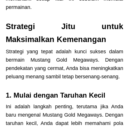
permainan.
Strategi Jitu untuk
Maksimalkan Kemenangan
Strategi yang tepat adalah kunci sukses dalam
bermain Mustang Gold Megaways. Dengan
pendekatan yang cermat, Anda bisa meningkatkan
peluang menang sambil tetap bersenang-senang.
1. Mulai dengan Taruhan Kecil
Ini adalah langkah penting, terutama jika Anda
baru mengenal Mustang Gold Megaways. Dengan
taruhan kecil, Anda dapat lebih memahami pola