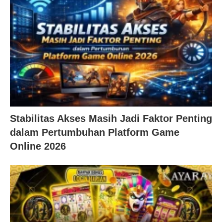
Stabilitas Akses Masih Jadi Faktor Penting
dalam Pertumbuhan Platform Game
Online 2026