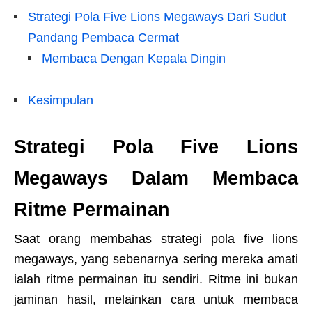
Strategi Pola Five Lions Megaways Dari Sudut
Pandang Pembaca Cermat
Membaca Dengan Kepala Dingin
Kesimpulan
Strategi Pola Five Lions
Megaways Dalam Membaca
Ritme Permainan
Saat orang membahas strategi pola five lions
megaways, yang sebenarnya sering mereka amati
ialah ritme permainan itu sendiri. Ritme ini bukan
jaminan hasil, melainkan cara untuk membaca