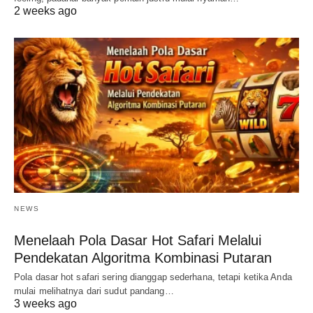
2 weeks ago
NEWS
Menelaah Pola Dasar Hot Safari Melalui
Pendekatan Algoritma Kombinasi Putaran
Pola dasar hot safari sering dianggap sederhana, tetapi ketika Anda
mulai melihatnya dari sudut pandang…
3 weeks ago