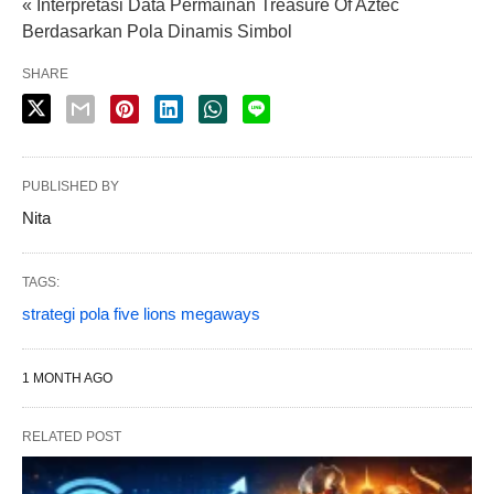
« Interpretasi Data Permainan Treasure Of Aztec
Berdasarkan Pola Dinamis Simbol
SHARE
PUBLISHED BY
Nita
TAGS:
strategi pola five lions megaways
1 MONTH AGO
RELATED POST