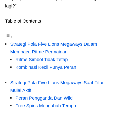
lagi?”
Table of Contents
Strategi Pola Five Lions Megaways Dalam
Membaca Ritme Permainan
Ritme Simbol Tidak Tetap
Kombinasi Kecil Punya Peran
Strategi Pola Five Lions Megaways Saat Fitur
Mulai Aktif
Peran Pengganda Dan Wild
Free Spins Mengubah Tempo