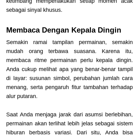
ketimbang memperlakukan setiap momen acak
sebagai sinyal khusus.
Membaca Dengan Kepala Dingin
Semakin ramai tampilan permainan, semakin
mudah orang terbawa suasana. Karena itu,
membaca ritme permainan perlu kepala dingin.
Anda cukup melihat apa yang benar-benar tampil
di layar: susunan simbol, perubahan jumlah cara
menang, serta pengaruh fitur tambahan terhadap
alur putaran.
Saat Anda menjaga jarak dari asumsi berlebihan,
permainan akan terlihat lebih jelas sebagai sistem
hiburan berbasis variasi. Dari situ, Anda bisa