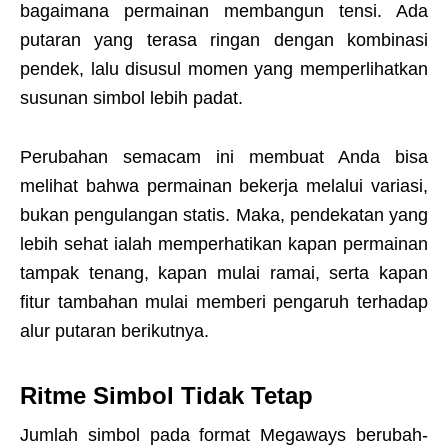
bagaimana permainan membangun tensi. Ada
putaran yang terasa ringan dengan kombinasi
pendek, lalu disusul momen yang memperlihatkan
susunan simbol lebih padat.
Perubahan semacam ini membuat Anda bisa
melihat bahwa permainan bekerja melalui variasi,
bukan pengulangan statis. Maka, pendekatan yang
lebih sehat ialah memperhatikan kapan permainan
tampak tenang, kapan mulai ramai, serta kapan
fitur tambahan mulai memberi pengaruh terhadap
alur putaran berikutnya.
Ritme Simbol Tidak Tetap
Jumlah simbol pada format Megaways berubah-