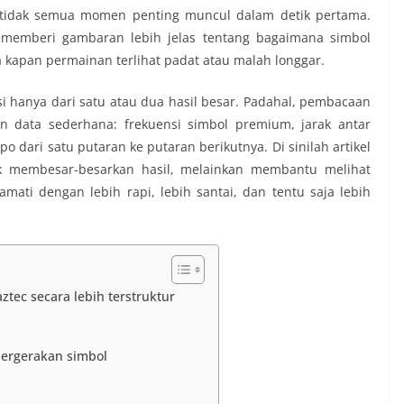
, tidak semua momen penting muncul dalam detik pertama.
e memberi gambaran lebih jelas tentang bagaimana simbol
 kapan permainan terlihat padat atau malah longgar.
i hanya dari satu atau dua hasil besar. Padahal, pembacaan
an data sederhana: frekuensi simbol premium, jarak antar
 dari satu putaran ke putaran berikutnya. Di sinilah artikel
k membesar-besarkan hasil, melainkan membantu melihat
mati dengan lebih rapi, lebih santai, dan tentu saja lebih
tec secara lebih terstruktur
pergerakan simbol