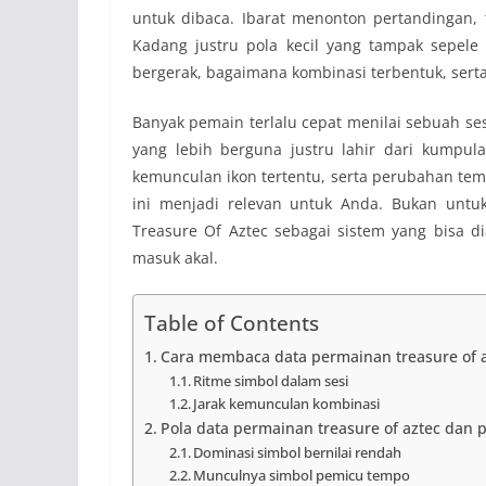
untuk dibaca. Ibarat menonton pertandingan
Kadang justru pola kecil yang tampak sepel
bergerak, bagaimana kombinasi terbentuk, serta
Banyak pemain terlalu cepat menilai sebuah ses
yang lebih berguna justru lahir dari kumpul
kemunculan ikon tertentu, serta perubahan tempo
ini menjadi relevan untuk Anda. Bukan untu
Treasure Of Aztec sebagai sistem yang bisa dia
masuk akal.
Table of Contents
Cara membaca data permainan treasure of az
Ritme simbol dalam sesi
Jarak kemunculan kombinasi
Pola data permainan treasure of aztec dan 
Dominasi simbol bernilai rendah
Munculnya simbol pemicu tempo