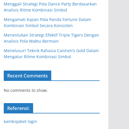
Menggali Strategi Pola Dance Party Berdasarkan
Analisis Ritme Kombinasi Simbol
Mengamati Kajian Pola Panda Fortune Dalam
Kombinasi Simbol Secara Konsisten
Menentukan Strategi Efektif Triple Tigers Dengan
Analisis Pola Waktu Bermain
Menelusuri Teknik Rahasia Caishen’s Gold Dalam
Mengatur Ritme Kombinasi Simbol
Recent Comments
No comments to show.
Referensi:
kambojabet login