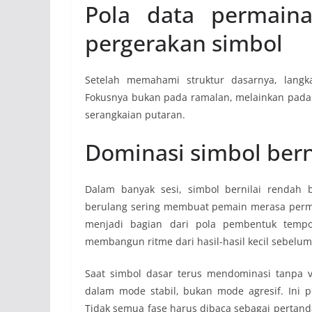
Pola data permaina
pergerakan simbol
Setelah memahami struktur dasarnya, langk
Fokusnya bukan pada ramalan, melainkan pada k
serangkaian putaran.
Dominasi simbol bern
Dalam banyak sesi, simbol bernilai rendah 
berulang sering membuat pemain merasa perma
menjadi bagian dari pola pembentuk tempo
membangun ritme dari hasil-hasil kecil sebelu
Saat simbol dasar terus mendominasi tanpa v
dalam mode stabil, bukan mode agresif. Ini pe
Tidak semua fase harus dibaca sebagai pertan