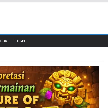
ACOR
TOGEL