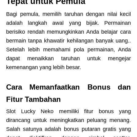
Tepat untuk Pemula
Bagi pemula, memilih taruhan dengan nilai kecil
adalah langkah awal yang bijak. Permainan
berisiko rendah memungkinkan Anda belajar cara
bermain tanpa khawatir kehilangan banyak uang..
Setelah lebih memahami pola permainan, Anda
dapat menaikkan taruhan untuk mengejar
kemenangan yang lebih besar.
Cara Memanfaatkan Bonus dan
Fitur Tambahan
Slot Lucky Neko memiliki fitur bonus yang
dirancang untuk meningkatkan peluang menang.
Salah satunya adalah bonus putaran gratis yang