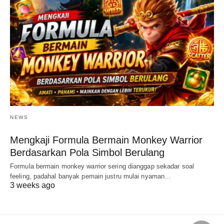
NEWS
Mengkaji Formula Bermain Monkey Warrior
Berdasarkan Pola Simbol Berulang
Formula bermain monkey warrior sering dianggap sekadar soal
feeling, padahal banyak pemain justru mulai nyaman…
3 weeks ago