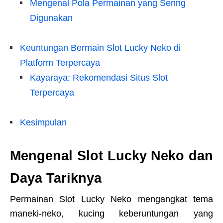
Mengenal Pola Permainan yang Sering
Digunakan
Keuntungan Bermain Slot Lucky Neko di
Platform Terpercaya
Kayaraya: Rekomendasi Situs Slot
Terpercaya
Kesimpulan
Mengenal Slot Lucky Neko dan
Daya Tariknya
Permainan Slot Lucky Neko mengangkat tema
maneki-neko, kucing keberuntungan yang