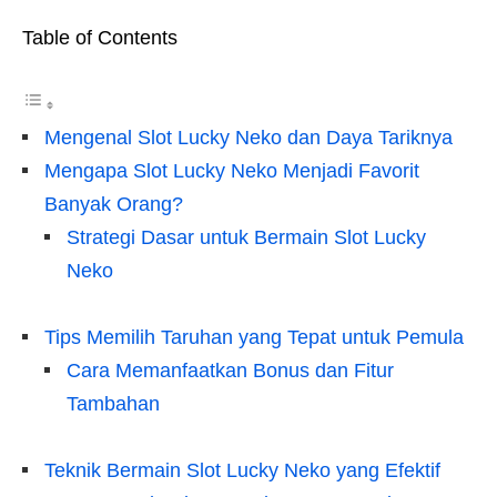
Table of Contents
Mengenal Slot Lucky Neko dan Daya Tariknya
Mengapa Slot Lucky Neko Menjadi Favorit
Banyak Orang?
Strategi Dasar untuk Bermain Slot Lucky
Neko
Tips Memilih Taruhan yang Tepat untuk Pemula
Cara Memanfaatkan Bonus dan Fitur
Tambahan
Teknik Bermain Slot Lucky Neko yang Efektif