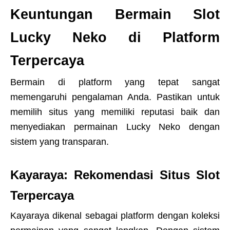
Keuntungan Bermain Slot
Lucky Neko di Platform
Terpercaya
Bermain di platform yang tepat sangat
memengaruhi pengalaman Anda. Pastikan untuk
memilih situs yang memiliki reputasi baik dan
menyediakan permainan Lucky Neko dengan
sistem yang transparan.
Kayaraya: Rekomendasi Situs Slot
Terpercaya
Kayaraya dikenal sebagai platform dengan koleksi