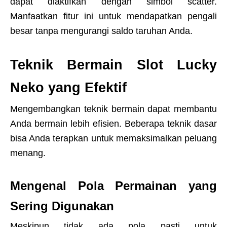
dapat diaktifkan dengan simbol scatter.
Manfaatkan fitur ini untuk mendapatkan pengali
besar tanpa mengurangi saldo taruhan Anda.
Teknik Bermain Slot Lucky
Neko yang Efektif
Mengembangkan teknik bermain dapat membantu
Anda bermain lebih efisien. Beberapa teknik dasar
bisa Anda terapkan untuk memaksimalkan peluang
menang.
Mengenal Pola Permainan yang
Sering Digunakan
Meskipun tidak ada pola pasti untuk