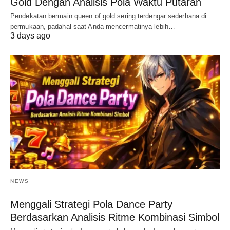
Gold Dengan Analisis Pola Waktu Putaran
Pendekatan bermain queen of gold sering terdengar sederhana di
permukaan, padahal saat Anda mencermatinya lebih…
3 days ago
NEWS
Menggali Strategi Pola Dance Party
Berdasarkan Analisis Ritme Kombinasi Simbol