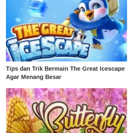
Tips dan Trik Bermain The Great Icescape
Agar Menang Besar