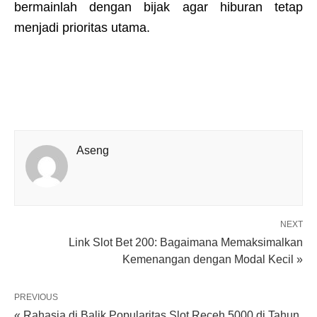
bermainlah dengan bijak agar hiburan tetap
menjadi prioritas utama.
Aseng
NEXT
Link Slot Bet 200: Bagaimana Memaksimalkan
Kemenangan dengan Modal Kecil »
PREVIOUS
« Rahasia di Balik Popularitas Slot Receh 5000 di Tahun