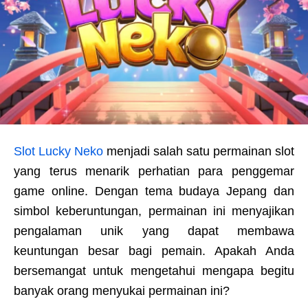
Slot Lucky Neko
menjadi salah satu permainan slot
yang terus menarik perhatian para penggemar
game online. Dengan tema budaya Jepang dan
simbol keberuntungan, permainan ini menyajikan
pengalaman unik yang dapat membawa
keuntungan besar bagi pemain. Apakah Anda
bersemangat untuk mengetahui mengapa begitu
banyak orang menyukai permainan ini?