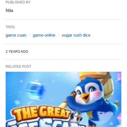
PUBLISHED BY
Nita
TAGS:
game cuan
game online
sugar rush dice
2 YEARS AGO
RELATED POST