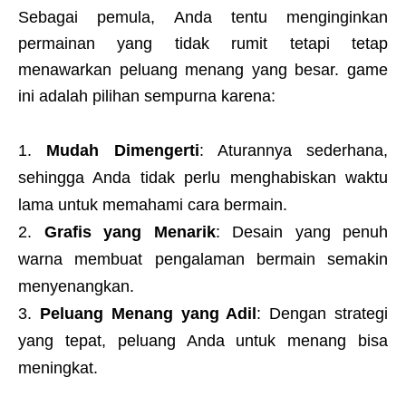
Sebagai pemula, Anda tentu menginginkan
permainan yang tidak rumit tetapi tetap
menawarkan peluang menang yang besar. game
ini adalah pilihan sempurna karena:
Mudah Dimengerti
: Aturannya sederhana,
sehingga Anda tidak perlu menghabiskan waktu
lama untuk memahami cara bermain.
Grafis yang Menarik
: Desain yang penuh
warna membuat pengalaman bermain semakin
menyenangkan.
Peluang Menang yang Adil
: Dengan strategi
yang tepat, peluang Anda untuk menang bisa
meningkat.