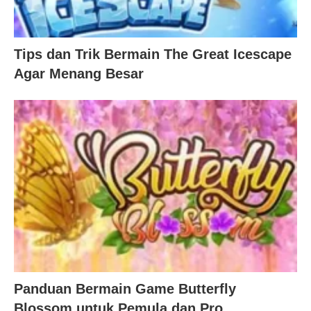
Tips dan Trik Bermain The Great Icescape
Agar Menang Besar
Panduan Bermain Game Butterfly
Blossom untuk Pemula dan Pro