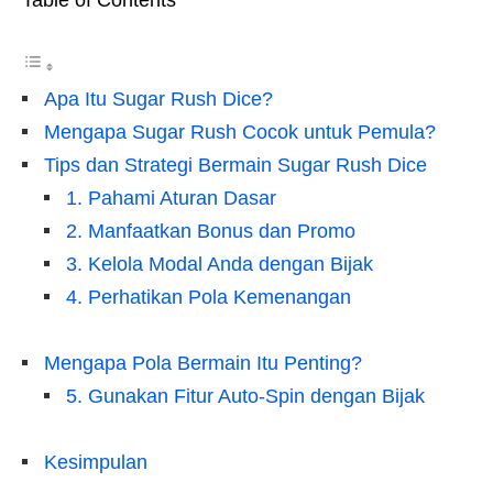
Table of Contents
Apa Itu Sugar Rush Dice?
Mengapa Sugar Rush Cocok untuk Pemula?
Tips dan Strategi Bermain Sugar Rush Dice
1. Pahami Aturan Dasar
2. Manfaatkan Bonus dan Promo
3. Kelola Modal Anda dengan Bijak
4. Perhatikan Pola Kemenangan
Mengapa Pola Bermain Itu Penting?
5. Gunakan Fitur Auto-Spin dengan Bijak
Kesimpulan