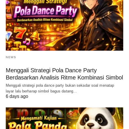
NEWS
Menggali Strategi Pola Dance Party
Berdasarkan Analisis Ritme Kombinasi Simbol
Menggali strategi pola dance party bukan sekadar soal menatap
layar lalu berharap simbol bagus datang…
6 days ago