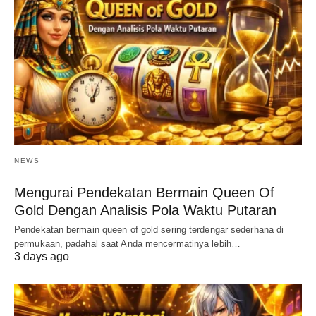
NEWS
Mengurai Pendekatan Bermain Queen Of
Gold Dengan Analisis Pola Waktu Putaran
Pendekatan bermain queen of gold sering terdengar sederhana di
permukaan, padahal saat Anda mencermatinya lebih…
3 days ago