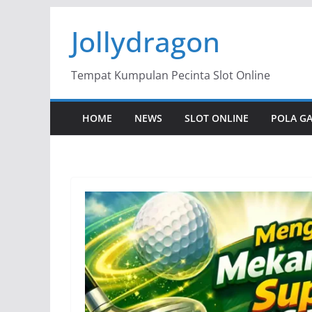
Skip
Jollydragon
to
content
Tempat Kumpulan Pecinta Slot Online
HOME
NEWS
SLOT ONLINE
POLA G