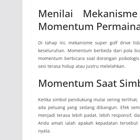
Menilai Mekanisme
Momentum Permain
Di tahap ini, mekanisme super golf drive ti
keseluruhan. Momentum berbeda dari pola bia
momentum berbicara soal dorongan psikologi
sesi terasa hidup atau justru melelahkan.
Momentum Saat Simbo
Ketika simbol pendukung mulai sering terlihat
ada peluang yang sedang dibangun. Efek sema
menjadi terasa lebih padat, lebih responsif, d
Anda amati ialah apakah kepadatan tersebu
nyata.