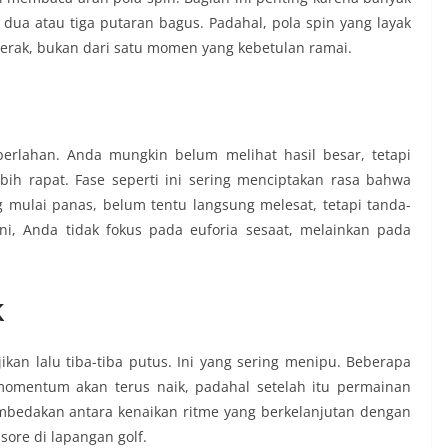
dua atau tiga putaran bagus. Padahal, pola spin yang layak
gerak, bukan dari satu momen yang kebetulan ramai.
perlahan. Anda mungkin belum melihat hasil besar, tetapi
ih rapat. Fase seperti ini sering menciptakan rasa bahwa
 mulai panas, belum tentu langsung melesat, tetapi tanda-
ni, Anda tidak fokus pada euforia sesaat, melainkan pada
k
jikan lalu tiba-tiba putus. Ini yang sering menipu. Beberapa
omentum akan terus naik, padahal setelah itu permainan
embedakan antara kenaikan ritme yang berkelanjutan dengan
sore di lapangan golf.