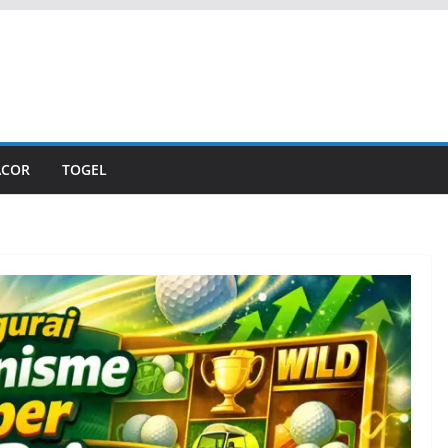
ACOR
TOGEL