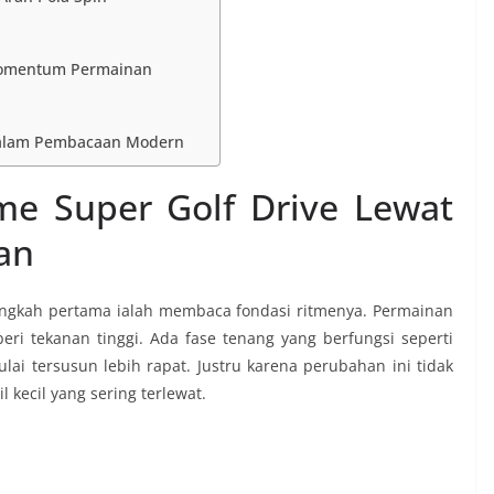
 Momentum Permainan
Dalam Pembacaan Modern
 Super Golf Drive Lewat
an
angkah pertama ialah membaca fondasi ritmenya. Permainan
eri tekanan tinggi. Ada fase tenang yang berfungsi seperti
ulai tersusun lebih rapat. Justru karena perubahan ini tidak
 kecil yang sering terlewat.