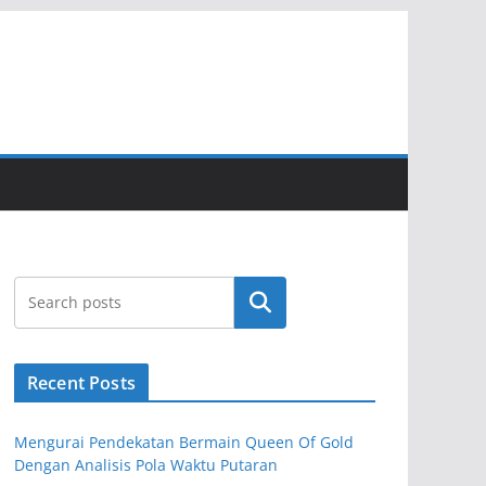
Search
Recent Posts
Mengurai Pendekatan Bermain Queen Of Gold
Dengan Analisis Pola Waktu Putaran