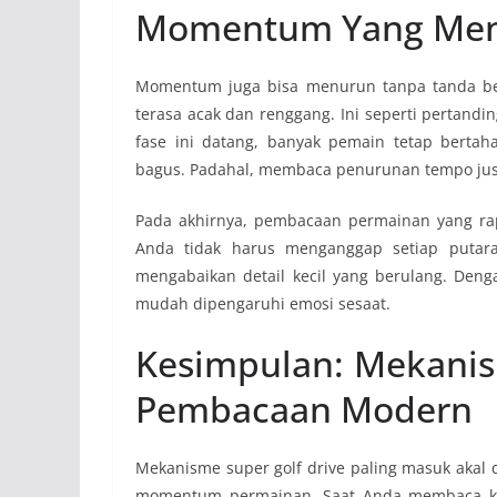
Momentum Yang Me
Momentum juga bisa menurun tanpa tanda bes
terasa acak dan renggang. Ini seperti pertandi
fase ini datang, banyak pemain tetap bertah
bagus. Padahal, membaca penurunan tempo just
Pada akhirnya, pembacaan permainan yang rapi
Anda tidak harus menganggap setiap putaran
mengabaikan detail kecil yang berulang. Dengan
mudah dipengaruhi emosi sesaat.
Kesimpulan: Mekanis
Pembacaan Modern
Mekanisme super golf drive paling masuk akal di
momentum permainan. Saat Anda membaca ket