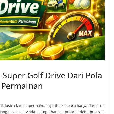
uper Golf Drive Dari Pola
 Permainan
ik justru karena permainannya tidak dibaca hanya dari hasil
njang sesi. Saat Anda memperhatikan putaran demi putaran,