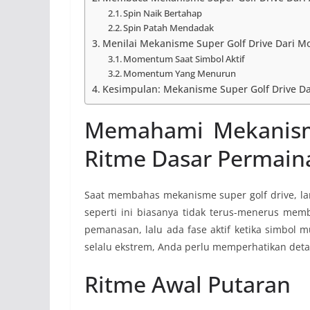
Spin Naik Bertahap
Spin Patah Mendadak
Menilai Mekanisme Super Golf Drive Dari
Momentum Saat Simbol Aktif
Momentum Yang Menurun
Kesimpulan: Mekanisme Super Golf Drive 
Memahami Mekanisme
Ritme Dasar Permain
Saat membahas mekanisme super golf drive, l
seperti ini biasanya tidak terus-menerus memb
pemanasan, lalu ada fase aktif ketika simbol m
selalu ekstrem, Anda perlu memperhatikan detail
Ritme Awal Putaran