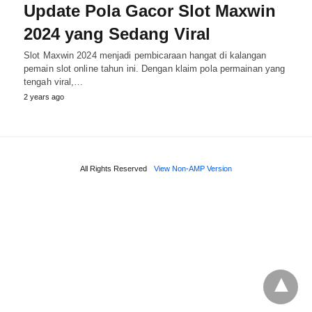
Update Pola Gacor Slot Maxwin
2024 yang Sedang Viral
Slot Maxwin 2024 menjadi pembicaraan hangat di kalangan
pemain slot online tahun ini. Dengan klaim pola permainan yang
tengah viral,…
2 years ago
All Rights Reserved
View Non-AMP Version