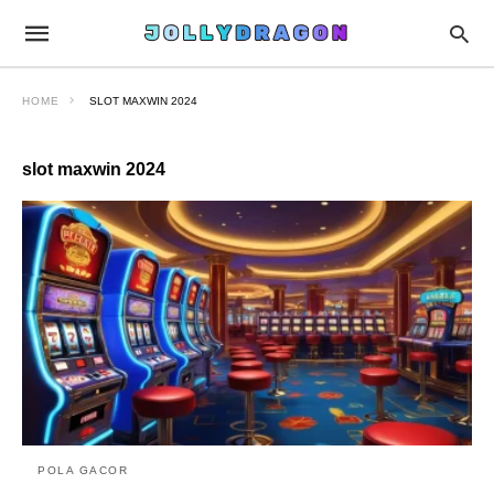
HOME
SLOT MAXWIN 2024
slot maxwin 2024
POLA GACOR