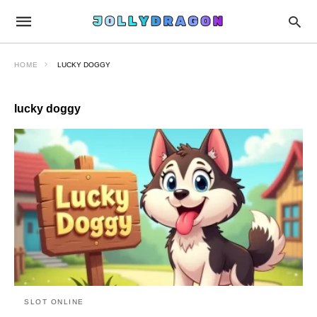
HOME
LUCKY DOGGY
lucky doggy
SLOT ONLINE