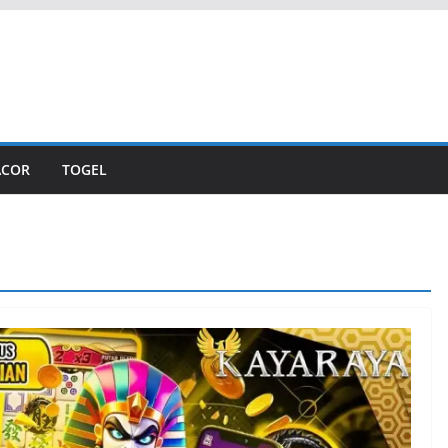
ACOR
TOGEL