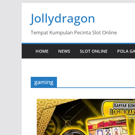
Skip
Jollydragon
to
content
Tempat Kumpulan Pecinta Slot Online
HOME
NEWS
SLOT ONLINE
POLA G
gaming