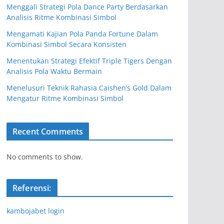
Menggali Strategi Pola Dance Party Berdasarkan
Analisis Ritme Kombinasi Simbol
Mengamati Kajian Pola Panda Fortune Dalam
Kombinasi Simbol Secara Konsisten
Menentukan Strategi Efektif Triple Tigers Dengan
Analisis Pola Waktu Bermain
Menelusuri Teknik Rahasia Caishen’s Gold Dalam
Mengatur Ritme Kombinasi Simbol
Recent Comments
No comments to show.
Referensi:
kambojabet login