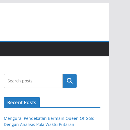
Search
Recent Posts
Mengurai Pendekatan Bermain Queen Of Gold
Dengan Analisis Pola Waktu Putaran