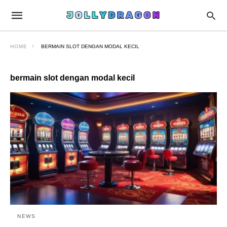
HOME
BERMAIN SLOT DENGAN MODAL KECIL
bermain slot dengan modal kecil
NEWS